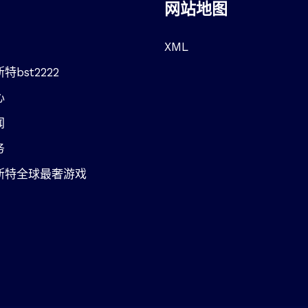
网站地图
XML
特bst2222
心
闻
务
斯特全球最奢游戏